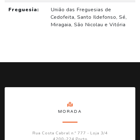
Freguesia:
União das Freguesias de
Cedofeita, Santo Ildefonso, Sé,
Miragaia, São Nicolau e Vitória
MORADA
Rua Costa Cabral n.º 777 - Loja 3/4
4200-224 Porto