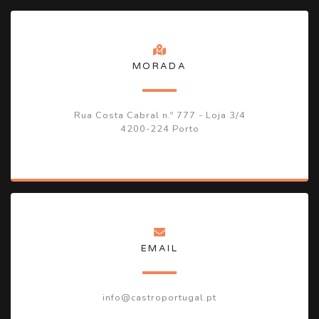
MORADA
Rua Costa Cabral n.º 777 - Loja 3/4
4200-224 Porto
EMAIL
info@castroportugal.pt